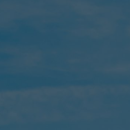
Dubai
Italy
Spain
Kliendilood
Meie kohta
Võtke ühendust