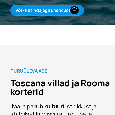
Võtke esindajaga ühendust
TURUÜLEVAADE
Toscana villad ja Rooma
korterid
Itaalia pakub kultuurilist rikkust ja
stabiilset kinnisvaraturgu. Selle