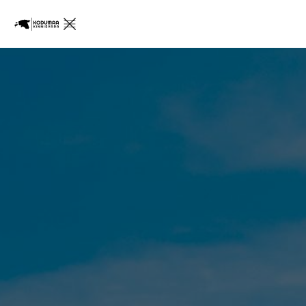
Pealeht
Teenused
Müü koos meiega
Osta koos meiega
Kinnisvara üür
Ostame su kinnisvara
Hinnastamine
Rahvusvaheline
Bali