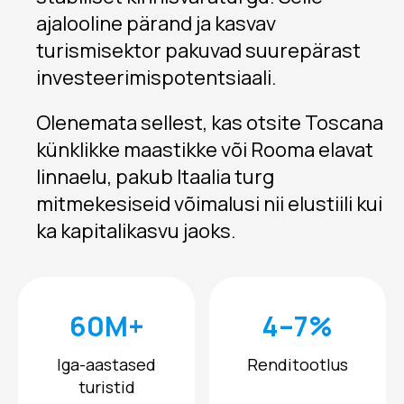
ajalooline pärand ja kasvav
turismisektor pakuvad suurepärast
investeerimispotentsiaali.
Olenemata sellest, kas otsite Toscana
künklikke maastikke või Rooma elavat
linnaelu, pakub Itaalia turg
mitmekesiseid võimalusi nii elustiili kui
ka kapitalikasvu jaoks.
60M+
4–7%
Iga-aastased
Renditootlus
turistid